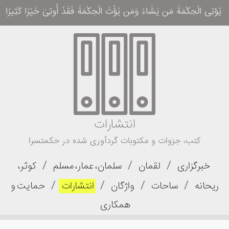
یُؤتِی الْحِکْمَةَ مَن یَشَاءُ وَمَن یُؤْتَ الْحِکْمَةَ فَقَدْ أُوتِیَ خَیْرًا کَثِیرًا وَمَا یَذَّ
انتشارات
کتب، جزوات و مکتوبات گردآوری شده در حکمتسرا
/
/
/
خبرگزاری
لقمان
سلمان، عمار، مسلم
کوثر،
/
/
/
/
ریحانه
ساحات
واژگان
انتشارات
حمایت و
همکاری