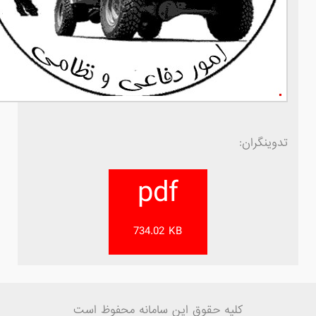
تدوینگران:
pdf
734.02 KB
کلیه حقوق این سامانه محفوظ است