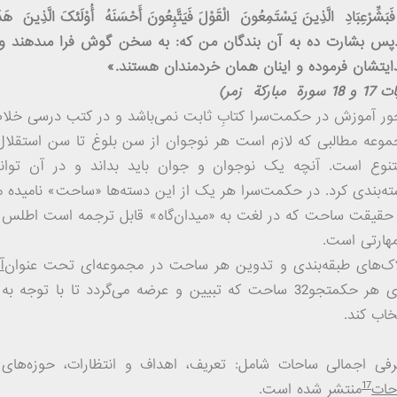
فَبَشِّرْعِبَادِ الَّذِینَ یَسْتَمِعُونَ الْقَوْلَ فَیَتَّبِعُونَ أَحْسَنَهُ أُوْلَئکَ الَّذِینَ هَد
پس بشارت ده به آن بندگان من که: به سخن گوش فرا مى‏دهند و بهت
یتشان فرموده و اینان همان خردمندان هستند.»
1 سورة مبارکة زمر)
ور آموزش در حکمت
سرا کتابِ ثابت نمی
باشد و در کتب درسی خلا
وعه مطالبی که لازم است هر نوجوان از سن بلوغ تا سن استقلال و
تنوع است. آنچه یک نوجوان و جوان باید بداند و در آن توانم
ه‌بندی کرد. در حکمت‌سرا هر یک از این دسته‌ها «ساحت» نامیده 
 حقیقت ساحت که در لغت به «میدان
گاه» قابل ترجمه است اطلس و
هارتی است.
اک‌های طبقه‌بندی و تدوین هر ساحت در مجموعه‌ای تحت عنوان
آ
برای هر حکمت­جو32 ساحت که تبیین و عرضه می‌گردد تا با ت
خاب کند.
رفی اجمالی ساحات شامل: تعریف، اهداف و انتظارات، حوزه‌های
17
حات
منتشر شده است.