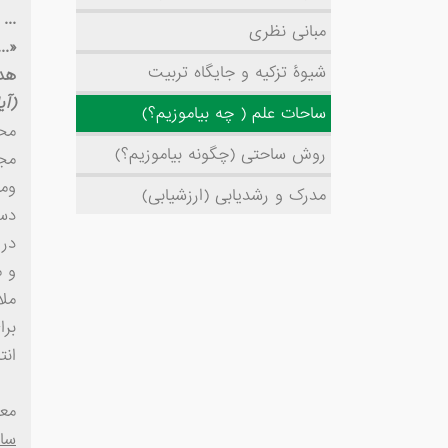
... 
مبانی نظری
...
«
شیوۀ تزکیه و جایگاه تربیت
هدا
(آیات 17 و 8
ساحات علم ( چه بیاموزیم؟)
مح
روش ساحتی (چگونه بیاموزیم؟)
مجم
وم
مدرک و رشد‌یابی (ارزشیابی)
دست
در
و م
مل
انت
مع
سا