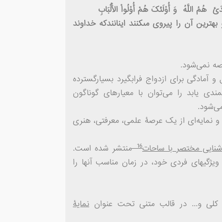
َئ هُمُ اللَّهُ وَ أُوْلَئکَ هُمْ أُوْلُواْ الْأَلْبَابِ
رین آن را پیروى مى‏کنند اینانندکه خداوند
صه نمی
شود.
 آمادگی برای ازدواج فرابگیرد بسیارگسترده
ندی یابد را می
توان با معیارهای گوناگون
می
شود.
 نمایه‌ای از یک عرصۀ علمی، معرفتی، هنری
16
شنایی مختصر با ساحات
منتشر شده است.
وجه به ویژگی­های فردی خود، در زمان مناسب آن­ها را
 کلی و... در قالب متنی تحت عنوان
نمایۀ