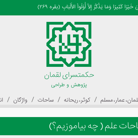
 کَثِیرًا وَمَا یَذَّکَّرُ إِلاَّ أُوْلُواْ الأَلْبَابِ (بقره ۲۶۹)
حکمتسرای لقمان
پژوهش و طراحی
/
/
/
/
مان، عمار، مسلم
کوثر، ریحانه
ساحات
واژگان
ان
حات علم ( چه بیاموزیم؟)