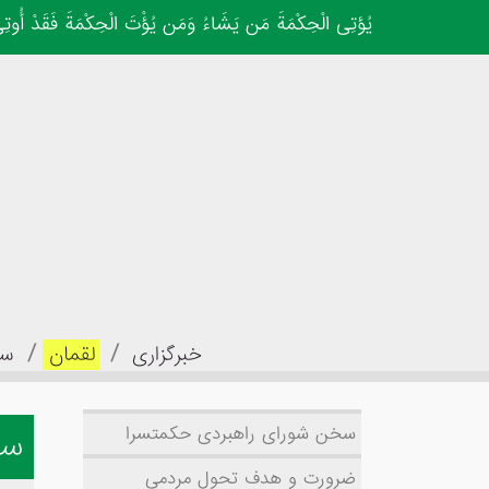
یُؤتِی الْحِکْمَةَ مَن یَشَاءُ وَمَن یُؤْتَ الْحِکْمَةَ فَقَدْ أُوتِیَ خَیْرًا
/
/
خبرگزاری
لقمان
سل
سخن شورای راهبردی حکمتسرا
سا
ضرورت و هدف تحول مردمی