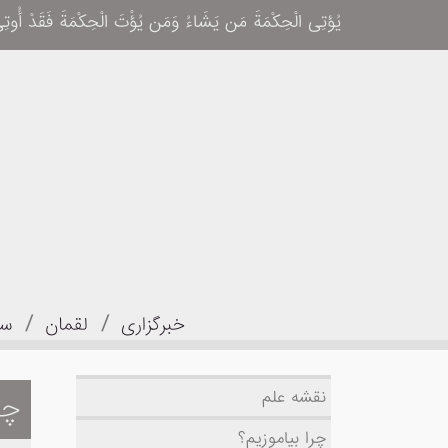
یُؤتِی الْحِکْمَةَ مَن یَشَاءُ وَمَن یُؤْتَ الْحِکْمَةَ فَقَدْ أُوتِیَ خَیْرًا
/
/
خبرگزاری
لقمان
سل
نقشه علم
چگ
چرا بیاموزیم؟