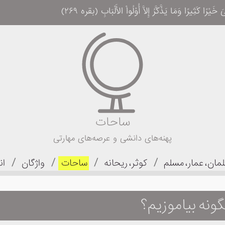
 کَثِیرًا وَمَا یَذَّکَّرُ إِلاَّ أُوْلُواْ الأَلْبَابِ (بقره ۲۶۹)
ساحات
پهنه‌های دانشی و عرصه‌های مهارتی
/
/
/
/
مان، عمار، مسلم
کوثر، ریحانه
ساحات
واژگان
ان
ونه بیاموزیم؟