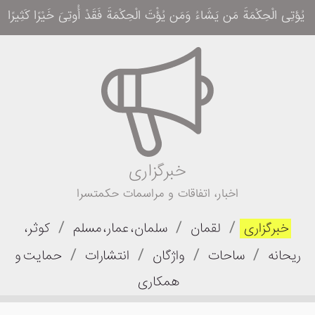
یُؤتِی الْحِکْمَةَ مَن یَشَاءُ وَمَن یُؤْتَ الْحِکْمَةَ فَقَدْ أُوتِیَ خَیْرًا کَثِیرًا وَمَا یَذَّ
خبرگزاری
اخبار، اتفاقات و مراسمات حکمتسرا
/
/
/
خبرگزاری
لقمان
سلمان، عمار، مسلم
کوثر،
/
/
/
/
ریحانه
ساحات
واژگان
انتشارات
حمایت و
همکاری