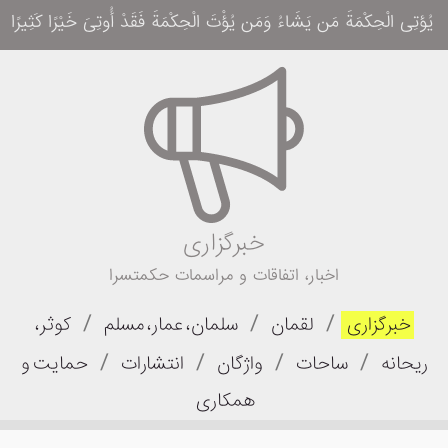
یُؤتِی الْحِکْمَةَ مَن یَشَاءُ وَمَن یُؤْتَ الْحِکْمَةَ فَقَدْ أُوتِیَ خَیْرًا کَثِیرًا وَمَا یَذَّ
خبرگزاری
اخبار، اتفاقات و مراسمات حکمتسرا
/
/
/
خبرگزاری
لقمان
سلمان، عمار، مسلم
کوثر،
/
/
/
/
ریحانه
ساحات
واژگان
انتشارات
حمایت و
همکاری