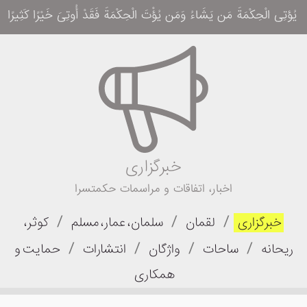
یُؤتِی الْحِکْمَةَ مَن یَشَاءُ وَمَن یُؤْتَ الْحِکْمَةَ فَقَدْ أُوتِیَ خَیْرًا کَثِیرًا وَمَا یَذَّ
خبرگزاری
اخبار، اتفاقات و مراسمات حکمتسرا
/
/
/
خبرگزاری
لقمان
سلمان، عمار، مسلم
کوثر،
/
/
/
/
ریحانه
ساحات
واژگان
انتشارات
حمایت و
همکاری