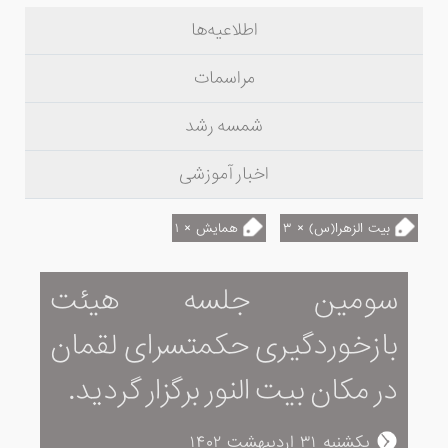
اطلاعیه‌ها
مراسمات
شمسه رشد
اخبار آموزشی
بیت الزهرا(س) × ۳
همایش × ۱
سومین جلسه هیئت
بازخوردگیری حکمتسرای لقمان
در مکان بیت النور برگزار گردید.
یکشنبه ۳۱ اردیبهشت ۱۴۰۲