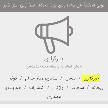
یُؤتِی الْحِکْمَةَ مَن یَشَاءُ وَمَن یُؤْتَ الْحِکْمَةَ فَقَدْ أُوتِیَ خَیْرًا کَثِیرًا وَمَا یَذَّ
خبرگزاری
اخبار، اتفاقات و مراسمات حکمتسرا
/
/
/
خبرگزاری
لقمان
سلمان، عمار، مسلم
کوثر،
/
/
/
/
ریحانه
ساحات
واژگان
انتشارات
حمایت و
همکاری