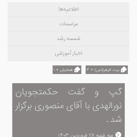
اطلاعیه‌ها
مراسمات
شمسه رشد
اخبار آموزشی
بیت الزهرا(س) × ۳
همایش × ۱
گپ و گفت حکمتجویان
نورالهدی با آقای منصوری برگزار
شد .
سه شنبه ۲۸ فروردین ۱۴۰۳