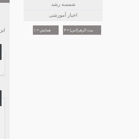
شمسه رشد
اخبار آموزشی
این
بیت الزهرا(س) × ۳
همایش × ۱