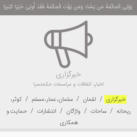
یُؤتِی الْحِکْمَةَ مَن یَشَاءُ وَمَن یُؤْتَ الْحِکْمَةَ فَقَدْ أُوتِیَ خَیْرًا کَثِیرًا وَمَا یَذَّ
خبرگزاری
اخبار، اتفاقات و مراسمات حکمتسرا
/
/
/
خبرگزاری
لقمان
سلمان، عمار، مسلم
کوثر،
/
/
/
/
ریحانه
ساحات
واژگان
انتشارات
حمایت و
همکاری