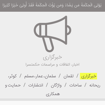
یُؤتِی الْحِکْمَةَ مَن یَشَاءُ وَمَن یُؤْتَ الْحِکْمَةَ فَقَدْ أُوتِیَ خَیْرًا کَثِیرًا وَمَا یَذَّ
خبرگزاری
اخبار، اتفاقات و مراسمات حکمتسرا
/
/
/
خبرگزاری
لقمان
سلمان، عمار، مسلم
کوثر،
/
/
/
/
ریحانه
ساحات
واژگان
انتشارات
حمایت و
همکاری